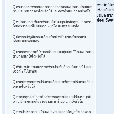
กรณีที่ไม
Q สามารถตรวจสอบเอกสารการลาของพนักงานโดยแยก
เดือนนั้นเ
ตามประเภทการลาได้หรือไม่ และต้องดำเนินการอย่างไร
ข้อมูล
หาก
ก่อน จึงจ
Q พนักงานรายวันมาทำงานในวันหยุดนักขัตฤกษ์ เอกสาร
โอทีคำนวณแต่ไม่ขึ้นยอดเงินที่ได้รับ เพราะเหตุใด
Q ปิดงวดบัญชีในรอบเดือนทำอย่างไร หากคำนวณเงิน
เดือนเรียบร้อยแล้ว
Q หากต้องการแก้ไขยอดจำนวนเงินกู้หนี้สินให้กับพนักงาน
สามารถแก้ไขได้หรือไม่
Q ทำไมพนักงานแบ่งงวดจ่ายประกันสังคมในงวดที่ 1 และ
งวดที่ 2 ไม่เท่ากัน
Q หากมีการลบการปรับเงินเดือน ประวัติการปรับเงินเดือน
จะหายไปหรือไม่
Q กรณีที่ลูกค้ามีการตั้งค่าการคิดภาษีแบบเปลี่ยนข้อมูลไป
มา จะมีผลกระทบในรายงานการคำนวณภาษีหรือไม่
Q การนำเข้าภาระหนี้สินพนักงาน แสดงข้อมูลซ้ำเกิดจาก