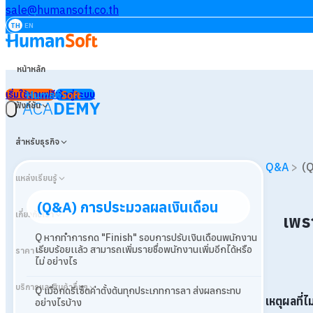
sale@humansoft.co.th
TH
EN
หน้าหลัก
เริ่มใช้งานฟรี
เข้าสู่ระบบ
ACA
DEMY
ฟังก์ชัน
สำหรับธุรกิจ
Q&A
>
(Q
แหล่งเรียนรู้
(Q&A) การประมวลผลเงินเดือน
เกี่ยวกับเรา
เพร
Q หากทำการกด "Finish" รอบการปรับเงินเดือนพนักงาน
เรียบร้อยเเล้ว สามารถเพิ่มรายชื่อพนักงานเพิ่มอีกได้หรือ
ราคา
ไม่ อย่างไร
บริการและสินค้าอื่นๆ
Q เมื่อกดรีเซ็ตค่าตั้งต้นทุกประเภทการลา ส่งผลกระทบ
เหตุผลที่
อย่างไรบ้าง