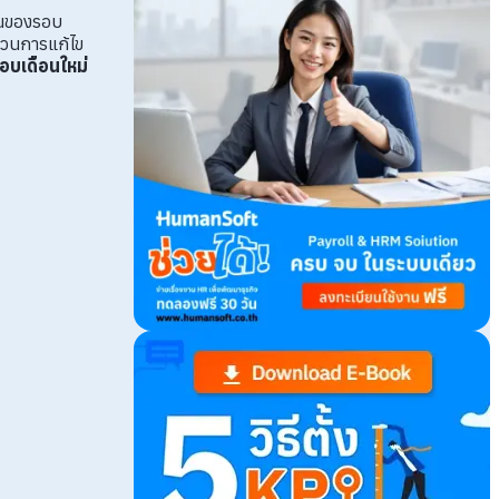
อนของรอบ
ะบวนการแก้ไข
อบเดือนใหม่