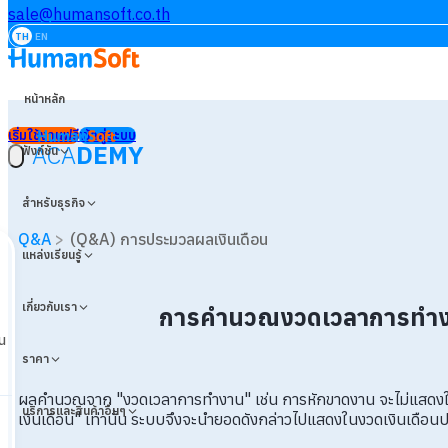
sale@humansoft.co.th
TH
EN
หน้าหลัก
เริ่มใช้งานฟรี
เข้าสู่ระบบ
ACA
DEMY
ฟังก์ชัน
สำหรับธุรกิจ
Q&A
>
(Q&A) การประมวลผลเงินเดือน
แหล่งเรียนรู้
เกี่ยวกับเรา
การคำนวณงวดเวลาการทำงา
น
ราคา
ผลคำนวณจาก "งวดเวลาการทำงาน" เช่น การหักขาดงาน จะไม่แสดงใน "ง
บริการและสินค้าอื่นๆ
เงินเดือน" เท่านั้น ระบบจึงจะนำยอดดังกล่าวไปแสดงในงวดเงินเดือนป