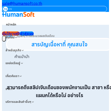
sale@humansoft.co.th
TH
EN
หน้าหลัก
เริ่มใช้งานฟรี
เข้าสู่ระบบ
>
Q&A
(Q&A) การประมวลผลเงินเดือน
ฟังก์ชัน
สารบัญเนื้อหาที่ คุณสนใจ
สำหรับธุรกิจ
คำแนำนำ
แหล่งเรียนรู้
เกี่ยวกับเรา
สามารถดึงสลิปเงินเดือนของพนักงานเป็น สาขา หรื
ราคา
แผนกได้หรือไม่ อย่างไร
บริการและสินค้าอื่นๆ