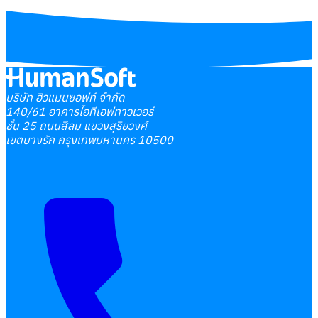
บริษัท ฮิวแมนซอฟท์ จำกัด
140/61 อาคารไอทีเอฟทาวเวอร์
ชั้น 25 ถนนสีลม แขวงสุริยวงศ์
เขตบางรัก กรุงเทพมหานคร 10500