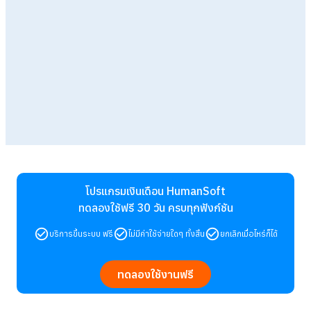
โปรแกรมเงินเดือน HumanSoft
ทดลองใช้ฟรี 30 วัน
ครบทุกฟังก์ชัน
บริการขึ้นระบบ ฟรี
ไม่มีค่าใช้จ่ายใดๆ ทั้งสิ้น
ยกเลิกเมื่อไหร่ก็ได้
ทดลองใช้งานฟรี