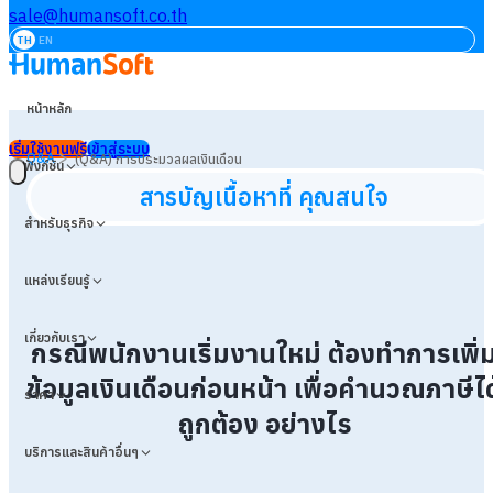
sale@humansoft.co.th
TH
EN
หน้าหลัก
เริ่มใช้งานฟรี
เข้าสู่ระบบ
>
Q&A
(Q&A) การประมวลผลเงินเดือน
ฟังก์ชัน
สารบัญเนื้อหาที่ คุณสนใจ
สำหรับธุรกิจ
แหล่งเรียนรู้
เกี่ยวกับเรา
กรณีพนักงานเริ่มงานใหม่ ต้องทำการเพิ่
ข้อมูลเงินเดือนก่อนหน้า เพื่อคำนวณภาษีได
ราคา
ถูกต้อง อย่างไร
บริการและสินค้าอื่นๆ