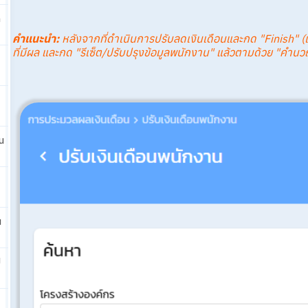
ก
คำแนะนำ
:
หลังจากที่ดำเนินการปรับลดเงินเดือนและกด "Finish" (เส
ที่มีผล และกด "รีเซ็ต/ปรับปรุงข้อมูลพนักงาน" แล้วตามด้วย "คำนวณ
น
น
ป