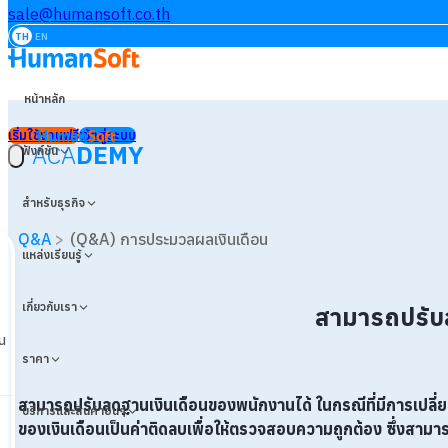
sale@humansoft.co.th
TH
EN
หน้าหลัก
เริ่มใช้งานฟรี
เข้าสู่ระบบ
ACA
DEMY
ฟังก์ชัน
สำหรับธุรกิจ
Q&A
>
(Q&A) การประมวลผลเงินเดือน
แหล่งเรียนรู้
เกี่ยวกับเรา
สามารถปรับล
น
ราคา
สามารถปรับลดฐานเงินเดือนของพนักงานได้
ในกรณีที่มีการเปล
บริการและสินค้าอื่นๆ
ของเงินเดือนเป็นค่าติดลบเพื่อให้ตรวจสอบความถูกต้อง ซึ่งสาม