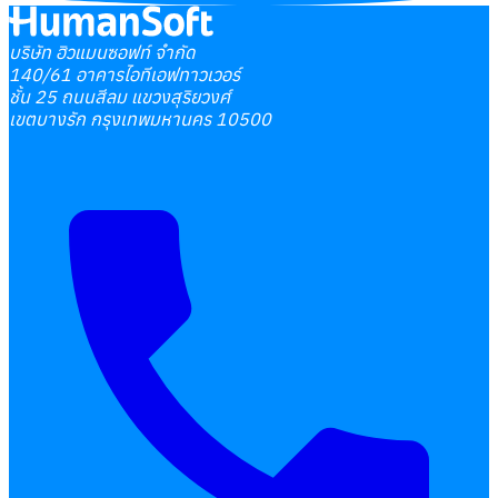
บริษัท ฮิวแมนซอฟท์ จำกัด
140/61 อาคารไอทีเอฟทาวเวอร์
ชั้น 25 ถนนสีลม แขวงสุริยวงศ์
เขตบางรัก กรุงเทพมหานคร 10500