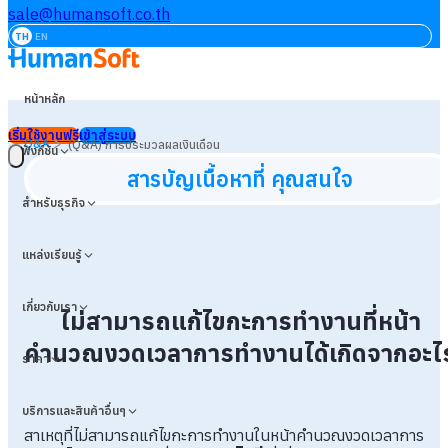
sale@humansoft.co.th
TH
EN
หน้าหลัก
เริ่มใช้งานฟรี
เข้าสู่ระบบ
>
Q&A
(Q&A) การประมวลผลเงินเดือน
ฟังก์ชัน
สารบัญเนื้อหาที่ คุณสนใจ
สำหรับธุรกิจ
แหล่งเรียนรู้
เกี่ยวกับเรา
ไม่สามารถแก้ไขกะการทำงานที่หน้า
คำนวณงวดเวลาการทำงานได้เกิดจากอะไ
ราคา
บริการและสินค้าอื่นๆ
สาเหตุที่ไม่สามารถแก้ไขกะการทำงานในหน้าคำนวณงวดเวลาการ