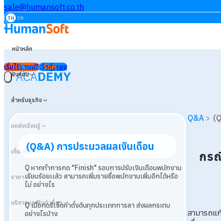
sale@humansoft.co.th
TH
EN
หน้าหลัก
เริ่มใช้งานฟรี
เข้าสู่ระบบ
ACA
DEMY
ฟังก์ชัน
สำหรับธุรกิจ
Q&A
>
(Q
แหล่งเรียนรู้
(Q&A) การประมวลผลเงินเดือน
เกี่ยวกับเรา
กรณี
Q หากทำการกด "Finish" รอบการปรับเงินเดือนพนักงาน
เรียบร้อยเเล้ว สามารถเพิ่มรายชื่อพนักงานเพิ่มอีกได้หรือ
ราคา
ไม่ อย่างไร
บริการและสินค้าอื่นๆ
Q เมื่อกดรีเซ็ตค่าตั้งต้นทุกประเภทการลา ส่งผลกระทบ
สามารถแก้
อย่างไรบ้าง