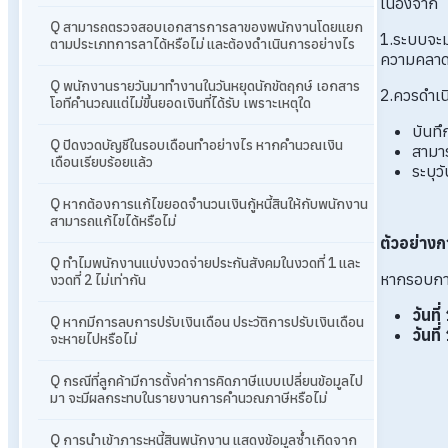
เนื่องจาก
Q สามารถตรวจสอบเอกสารการลาของพนักงานโดยแยก
1.ระบบจะม
ตามประเภทการลาได้หรือไม่ และต้องดำเนินการอย่างไร
ความคลาดเ
Q พนักงานรายวันมาทำงานในวันหยุดนักขัตฤกษ์ เอกสาร
2.ควรดำเน
โอทีคำนวณแต่ไม่ขึ้นยอดเงินที่ได้รับ เพราะเหตุใด
บันทึ
Q ปิดงวดบัญชีในรอบเดือนทำอย่างไร หากคำนวณเงิน
สามา
เดือนเรียบร้อยแล้ว
ระบุว
Q หากต้องการแก้ไขยอดจำนวนเงินกู้หนี้สินให้กับพนักงาน
สามารถแก้ไขได้หรือไม่
ตัวอย่างก
Q ทำไมพนักงานแบ่งงวดจ่ายประกันสังคมในงวดที่ 1 และ
หากรอบการค
งวดที่ 2 ไม่เท่ากัน
วันที
Q หากมีการลบการปรับเงินเดือน ประวัติการปรับเงินเดือน
วันที
จะหายไปหรือไม่
Q กรณีที่ลูกค้ามีการตั้งค่าการคิดภาษีแบบเปลี่ยนข้อมูลไป
มา จะมีผลกระทบในรายงานการคำนวณภาษีหรือไม่
Q การนำเข้าภาระหนี้สินพนักงาน แสดงข้อมูลซ้ำเกิดจาก