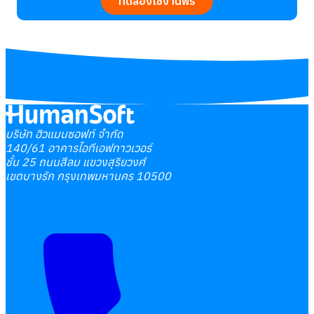
ทดลองใช้งานฟรี
บริษัท ฮิวแมนซอฟท์ จำกัด
140/61 อาคารไอทีเอฟทาวเวอร์
ชั้น 25 ถนนสีลม แขวงสุริยวงศ์
เขตบางรัก กรุงเทพมหานคร 10500