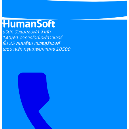
บริษัท ฮิวแมนซอฟท์ จำกัด
140/61 อาคารไอทีเอฟทาวเวอร์
ชั้น 25 ถนนสีลม แขวงสุริยวงศ์
เขตบางรัก กรุงเทพมหานคร 10500