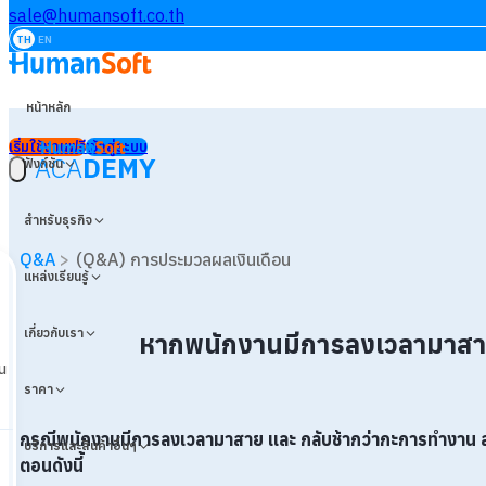
sale@humansoft.co.th
TH
EN
หน้าหลัก
เริ่มใช้งานฟรี
เข้าสู่ระบบ
ACA
DEMY
ฟังก์ชัน
สำหรับธุรกิจ
Q&A
>
(Q&A) การประมวลผลเงินเดือน
แหล่งเรียนรู้
เกี่ยวกับเรา
หากพนักงานมีการลงเวลามาสาย เ
น
ราคา
กรณีพนักงานมีการลงเวลามาสาย เเละ กลับช้ากว่ากะการทำงาน สา
บริการและสินค้าอื่นๆ
ตอนดังนี้