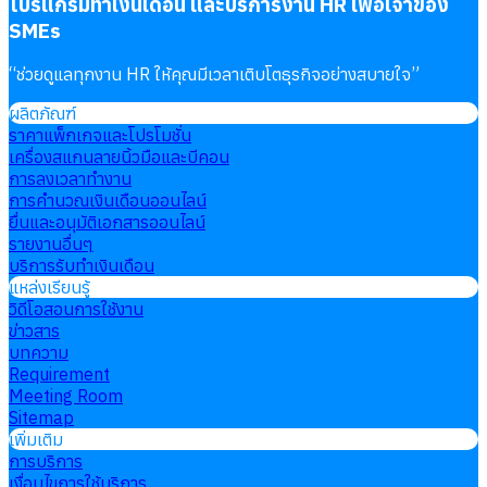
โปรแกรมทำเงินเดือน และบริการงาน HR เพื่อเจ้าของ
SMEs
“
ช่วยดูแลทุกงาน HR ให้คุณมีเวลาเติบโตธุรกิจอย่างสบายใจ
”
ผลิตภัณฑ์
ราคาแพ็กเกจและโปรโมชั่น
เครื่องสแกนลายนิ้วมือและบีคอน
การลงเวลาทำงาน
การคำนวณเงินเดือนออนไลน์
ยื่นและอนุมัติเอกสารออนไลน์
รายงานอื่นๆ
บริการรับทำเงินเดือน
แหล่งเรียนรู้
วิดีโอสอนการใช้งาน
ข่าวสาร
บทความ
Requirement
Meeting Room
Sitemap
เพิ่มเติม
การบริการ
เงื่อนไขการใช้บริการ