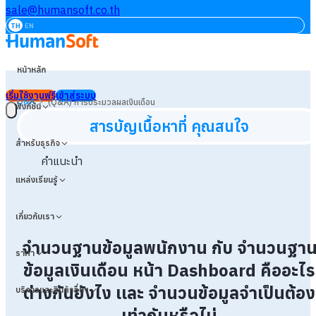
sale@humansoft.co.th
TH
EN
หน้าหลัก
เริ่มใช้งานฟรี
เข้าสู่ระบบ
>
Q&A
(Q&A) การประมวลผลเงินเดือน
ฟังก์ชัน
สารบัญเนื้อหาที่ คุณสนใจ
สำหรับธุรกิจ
คำแนะนำ
แหล่งเรียนรู้
เกี่ยวกับเรา
จำนวนฐานข้อมูลพนักงาน กับ จำนวนฐา
ราคา
ข้อมูลเงินเดือน หน้า Dashboard คืออะไร
ต่างกันยังไง เเละ จำนวนข้อมูลจำเป็นต้อง
บริการและสินค้าอื่นๆ
เท่ากันหรือไม่