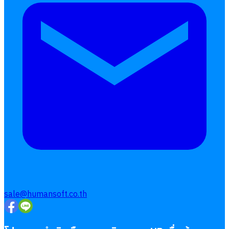
sale@humansoft.co.th