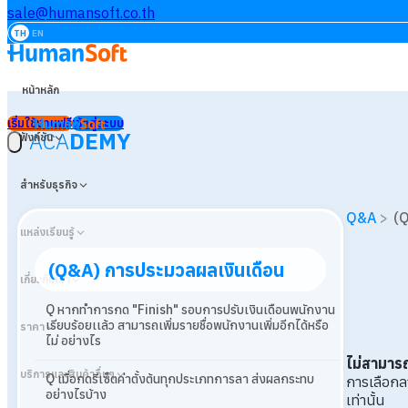
sale@humansoft.co.th
TH
EN
หน้าหลัก
เริ่มใช้งานฟรี
เข้าสู่ระบบ
ACA
DEMY
ฟังก์ชัน
สำหรับธุรกิจ
Q&A
>
(Q
แหล่งเรียนรู้
(Q&A) การประมวลผลเงินเดือน
เกี่ยวกับเรา
Q หากทำการกด "Finish" รอบการปรับเงินเดือนพนักงาน
เรียบร้อยเเล้ว สามารถเพิ่มรายชื่อพนักงานเพิ่มอีกได้หรือ
ราคา
ไม่ อย่างไร
ไม่สามารถ
บริการและสินค้าอื่นๆ
Q เมื่อกดรีเซ็ตค่าตั้งต้นทุกประเภทการลา ส่งผลกระทบ
การเลือกล
อย่างไรบ้าง
เท่านั้น