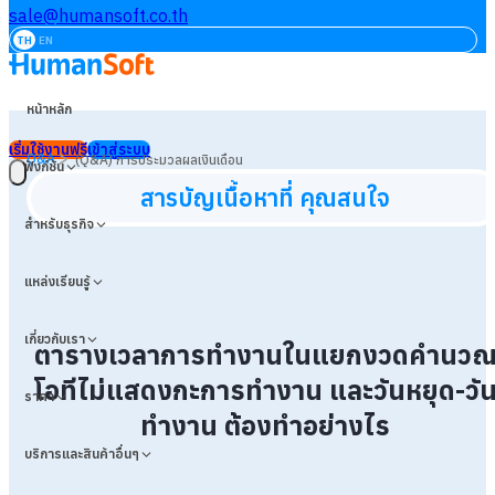
sale@humansoft.co.th
TH
EN
หน้าหลัก
เริ่มใช้งานฟรี
เข้าสู่ระบบ
>
Q&A
(Q&A) การประมวลผลเงินเดือน
ฟังก์ชัน
สารบัญเนื้อหาที่ คุณสนใจ
สำหรับธุรกิจ
แหล่งเรียนรู้
เกี่ยวกับเรา
ตารางเวลาการทำงานในแยกงวดคำนว
โอทีไม่แสดงกะการทำงาน และวันหยุด-วั
ราคา
ทำงาน ต้องทำอย่างไร
บริการและสินค้าอื่นๆ