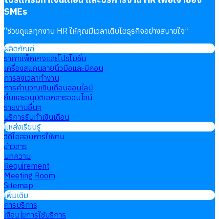
SMEs
“
ช่วยดูแลทุกงาน HR ให้คุณมีเวลาเติบโตธุรกิจอย่างสบายใจ
”
ผลิตภัณฑ์
ราคาแพ็กเกจและโปรโมชั่น
เครื่องสแกนลายนิ้วมือและบีคอน
การลงเวลาทำงาน
การคำนวณเงินเดือนออนไลน์
ยื่นและอนุมัติเอกสารออนไลน์
รายงานอื่นๆ
บริการรับทำเงินเดือน
แหล่งเรียนรู้
วิดีโอสอนการใช้งาน
ข่าวสาร
บทความ
Requirement
Meeting Room
Sitemap
เพิ่มเติม
การบริการ
เงื่อนไขการใช้บริการ