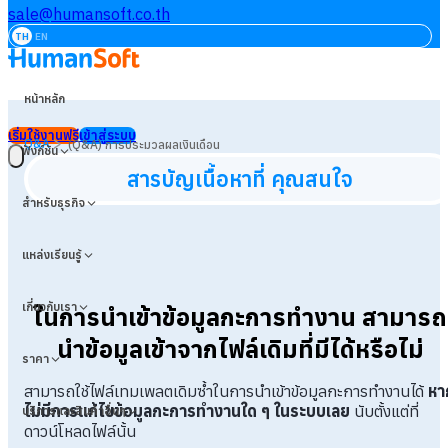
sale@humansoft.co.th
TH
EN
หน้าหลัก
เริ่มใช้งานฟรี
เข้าสู่ระบบ
>
Q&A
(Q&A) การประมวลผลเงินเดือน
ฟังก์ชัน
สารบัญเนื้อหาที่ คุณสนใจ
สำหรับธุรกิจ
แหล่งเรียนรู้
เกี่ยวกับเรา
ในการนำเข้าข้อมูลกะการทำงาน สามารถ
นำข้อมูลเข้าจากไฟล์เดิมที่มีได้หรือไม่
ราคา
สามารถใช้ไฟล์เทมเพลตเดิมซ้ำในการนำเข้าข้อมูลกะการทำงานได้
หา
ไม่มีการแก้ไขข้อมูลกะการทำงานใด ๆ ในระบบเลย
นับตั้งแต่ที่
บริการและสินค้าอื่นๆ
ดาวน์โหลดไฟล์นั้น