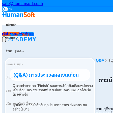
sale@humansoft.co.th
TH
EN
หน้าหลัก
เริ่มใช้งานฟรี
เข้าสู่ระบบ
ACA
DEMY
ฟังก์ชัน
สำหรับธุรกิจ
Q&A
>
(Q
แหล่งเรียนรู้
(Q&A) การประมวลผลเงินเดือน
เกี่ยวกับเรา
ดาวน
Q หากทำการกด "Finish" รอบการปรับเงินเดือนพนักงาน
เรียบร้อยเเล้ว สามารถเพิ่มรายชื่อพนักงานเพิ่มอีกได้หรือ
ราคา
ไม่ อย่างไร
บริการและสินค้าอื่นๆ
Q เมื่อกดรีเซ็ตค่าตั้งต้นทุกประเภทการลา ส่งผลกระทบ
สาเหตุที่
อย่างไรบ้าง