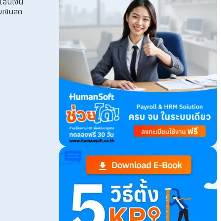
รโอนเงิน
บเงินสด