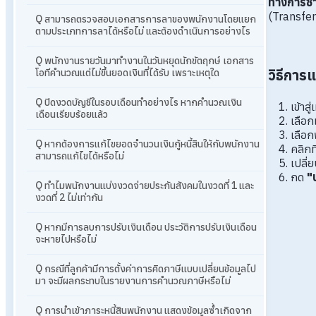
ทางการชำ
(Transfer
Q สามารถตรวจสอบเอกสารการลาของพนักงานโดยแยก
ตามประเภทการลาได้หรือไม่ และต้องดำเนินการอย่างไร
Q พนักงานรายวันมาทำงานในวันหยุดนักขัตฤกษ์ เอกสาร
วิธีการแ
โอทีคำนวณแต่ไม่ขึ้นยอดเงินที่ได้รับ เพราะเหตุใด
Q ปิดงวดบัญชีในรอบเดือนทำอย่างไร หากคำนวณเงิน
เข้าสู่
เดือนเรียบร้อยแล้ว
เลือก
เลือก
Q หากต้องการแก้ไขยอดจำนวนเงินกู้หนี้สินให้กับพนักงาน
คลิกท
สามารถแก้ไขได้หรือไม่
เปลี่
กด
"
Q ทำไมพนักงานแบ่งงวดจ่ายประกันสังคมในงวดที่ 1 และ
งวดที่ 2 ไม่เท่ากัน
Q หากมีการลบการปรับเงินเดือน ประวัติการปรับเงินเดือน
จะหายไปหรือไม่
Q กรณีที่ลูกค้ามีการตั้งค่าการคิดภาษีแบบเปลี่ยนข้อมูลไป
มา จะมีผลกระทบในรายงานการคำนวณภาษีหรือไม่
Q การนำเข้าภาระหนี้สินพนักงาน แสดงข้อมูลซ้ำเกิดจาก