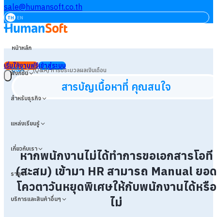
sale@humansoft.co.th
TH
EN
หน้าหลัก
เริ่มใช้งานฟรี
เข้าสู่ระบบ
>
Q&A
(Q&A) การประมวลผลเงินเดือน
ฟังก์ชัน
สารบัญเนื้อหาที่ คุณสนใจ
สำหรับธุรกิจ
แหล่งเรียนรู้
เกี่ยวกับเรา
หากพนักงานไม่ได้ทำการขอเอกสารโอที
(สะสม) เข้ามา HR สามารถ Manual ยอด
ราคา
โควตาวันหยุดพิเศษให้กับพนักงานได้หรือ
ไม่
บริการและสินค้าอื่นๆ