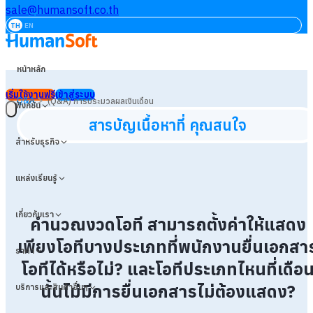
sale@humansoft.co.th
TH
EN
หน้าหลัก
เริ่มใช้งานฟรี
เข้าสู่ระบบ
>
Q&A
(Q&A) การประมวลผลเงินเดือน
ฟังก์ชัน
สารบัญเนื้อหาที่ คุณสนใจ
สำหรับธุรกิจ
แหล่งเรียนรู้
เกี่ยวกับเรา
คำนวณงวดโอที สามารถตั้งค่าให้แสดง
เพียงโอทีบางประเภทที่พนักงานยื่นเอกสา
ราคา
โอทีได้หรือไม่? และโอทีประเภทไหนที่เดือ
นั้นไม่มีการยื่นเอกสารไม่ต้องแสดง?
บริการและสินค้าอื่นๆ