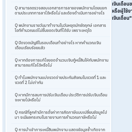
เงินเดือน
Q สามารถตรวจสอบเอกสารการลาของพนักงานโดยแยก
หรือผู้ใช้
ตามประเภทการลาได้หรือไม่ และต้องดำเนินการอย่างไร
เงินเดือน" 
Q พนักงานรายวันมาทำงานในวันหยุดนักขัตฤกษ์ เอกสาร
โอทีคำนวณแต่ไม่ขึ้นยอดเงินที่ได้รับ เพราะเหตุใด
Q ปิดงวดบัญชีในรอบเดือนทำอย่างไร หากคำนวณเงิน
เดือนเรียบร้อยแล้ว
Q หากต้องการแก้ไขยอดจำนวนเงินกู้หนี้สินให้กับพนักงาน
สามารถแก้ไขได้หรือไม่
Q ทำไมพนักงานแบ่งงวดจ่ายประกันสังคมในงวดที่ 1 และ
งวดที่ 2 ไม่เท่ากัน
Q หากมีการลบการปรับเงินเดือน ประวัติการปรับเงินเดือน
จะหายไปหรือไม่
Q กรณีที่ลูกค้ามีการตั้งค่าการคิดภาษีแบบเปลี่ยนข้อมูลไป
มา จะมีผลกระทบในรายงานการคำนวณภาษีหรือไม่
Q การนำเข้าภาระหนี้สินพนักงาน แสดงข้อมูลซ้ำเกิดจาก