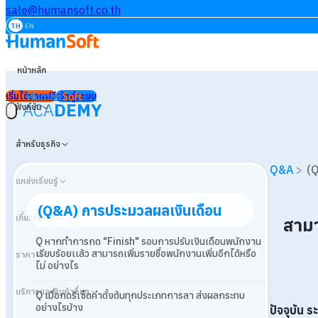
sale@humansoft.co.th
TH
EN
หน้าหลัก
เริ่มใช้งานฟรี
เข้าสู่ระบบ
ACA
DEMY
ฟังก์ชัน
สำหรับธุรกิจ
Q&A
>
(Q
แหล่งเรียนรู้
(Q&A) การประมวลผลเงินเดือน
เกี่ยวกับเรา
สามา
Q หากทำการกด "Finish" รอบการปรับเงินเดือนพนักงาน
เรียบร้อยเเล้ว สามารถเพิ่มรายชื่อพนักงานเพิ่มอีกได้หรือ
ราคา
ไม่ อย่างไร
บริการและสินค้าอื่นๆ
Q เมื่อกดรีเซ็ตค่าตั้งต้นทุกประเภทการลา ส่งผลกระทบ
อย่างไรบ้าง
ปัจจุบัน ร