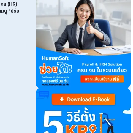
คคล (HR)
่เมนู "ปรับ