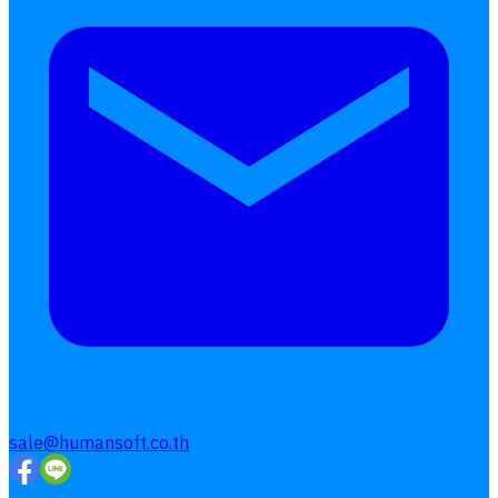
sale@humansoft.co.th