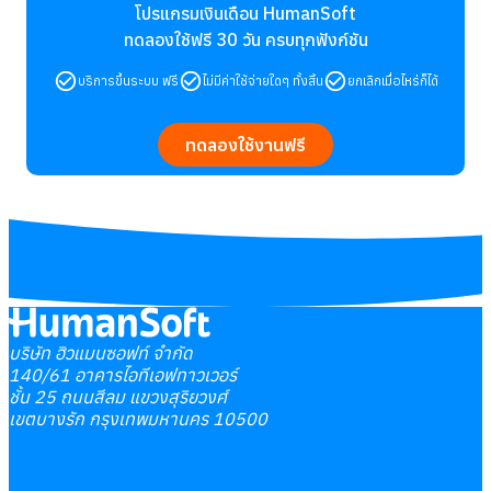
โปรแกรมเงินเดือน HumanSoft
ทดลองใช้ฟรี 30 วัน
ครบทุกฟังก์ชัน
บริการขึ้นระบบ ฟรี
ไม่มีค่าใช้จ่ายใดๆ ทั้งสิ้น
ยกเลิกเมื่อไหร่ก็ได้
ทดลองใช้งานฟรี
บริษัท ฮิวแมนซอฟท์ จำกัด
140/61 อาคารไอทีเอฟทาวเวอร์
ชั้น 25 ถนนสีลม แขวงสุริยวงศ์
เขตบางรัก กรุงเทพมหานคร 10500