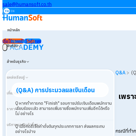
sale@humansoft.co.th
TH
EN
หน้าหลัก
เริ่มใช้งานฟรี
เข้าสู่ระบบ
ACA
DEMY
ฟังก์ชัน
สำหรับธุรกิจ
Q&A
>
(Q
แหล่งเรียนรู้
(Q&A) การประมวลผลเงินเดือน
เกี่ยวกับเรา
เพราะ
Q หากทำการกด "Finish" รอบการปรับเงินเดือนพนักงาน
เรียบร้อยเเล้ว สามารถเพิ่มรายชื่อพนักงานเพิ่มอีกได้หรือ
ราคา
ไม่ อย่างไร
บริการและสินค้าอื่นๆ
Q เมื่อกดรีเซ็ตค่าตั้งต้นทุกประเภทการลา ส่งผลกระทบ
กรณีที่ทำ
อย่างไรบ้าง