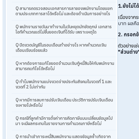
1.ยังไม่ไ
Q สามารถตรวจสอบเอกสารการลาของพนักงานโดยแยก
ตามประเภทการลาได้หรือไม่ และต้องดำเนินการอย่างไร
เนื่องจากร
บาท ผลคือ
Q พนักงานรายวันมาทำงานในวันหยุดนักขัตฤกษ์ เอกสาร
โอทีคำนวณแต่ไม่ขึ้นยอดเงินที่ได้รับ เพราะเหตุใด
2. กรอกข้อ
Q ปิดงวดบัญชีในรอบเดือนทำอย่างไร หากคำนวณเงิน
ตัวอย่างเ
เดือนเรียบร้อยแล้ว
"ส่วนต่าง
Q หากต้องการแก้ไขยอดจำนวนเงินกู้หนี้สินให้กับพนักงาน
สามารถแก้ไขได้หรือไม่
Q ทำไมพนักงานแบ่งงวดจ่ายประกันสังคมในงวดที่ 1 และ
งวดที่ 2 ไม่เท่ากัน
Q หากมีการลบการปรับเงินเดือน ประวัติการปรับเงินเดือน
จะหายไปหรือไม่
Q กรณีที่ลูกค้ามีการตั้งค่าการคิดภาษีแบบเปลี่ยนข้อมูลไป
มา จะมีผลกระทบในรายงานการคำนวณภาษีหรือไม่
Q การนำเข้าภาระหนี้สินพนักงาน แสดงข้อมูลซ้ำเกิดจาก